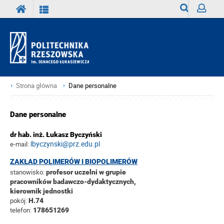
Wyszukiwark
Zaloguj
Strona główna
Dane personalne
Dane personalne
dr hab. inż. Łukasz Byczyński
lbyczynski@prz.edu.pl
e-mail:
ZAKŁAD POLIMERÓW I BIOPOLIMERÓW
stanowisko:
profesor uczelni w grupie
pracowników badawczo-dydaktycznych,
kierownik jednostki
pokój:
H.74
telefon:
178651269